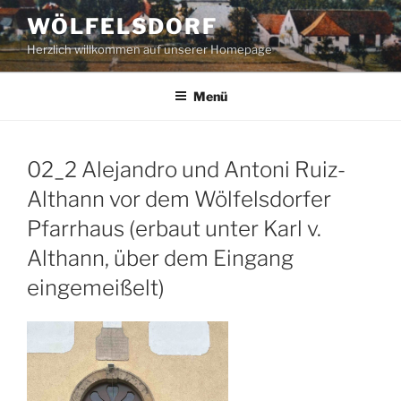
Zum
WÖLFELSDORF
Inhalt
Herzlich willkommen auf unserer Homepage
springen
Menü
02_2 Alejandro und Antoni Ruiz-
Althann vor dem Wölfelsdorfer
Pfarrhaus (erbaut unter Karl v.
Althann, über dem Eingang
eingemeißelt)