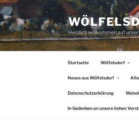
Zum
Inhalt
WÖLFELS
springen
Herzlich willkommen auf uns
Startseite
Wölfelsdorf
Neues aus Wölfelsdorf
Alt
Datenschutzerklärung
Welsde
In Gedenken an unsere lieben Vers