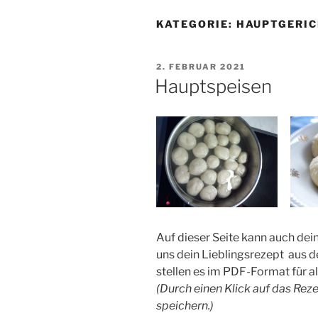
KATEGORIE:
HAUPTGERI
VERÖFFENTLICHT
2. FEBRUAR 2021
AM
Hauptspeisen
Auf dieser Seite kann auch dei
uns dein Lieblingsrezept aus d
stellen es im PDF-Format für al
(Durch einen Klick auf das Rez
speichern.)