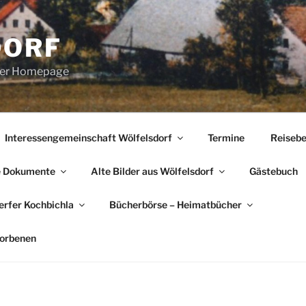
DORF
erer Homepage
Interessengemeinschaft Wölfelsdorf
Termine
Reisebe
e Dokumente
Alte Bilder aus Wölfelsdorf
Gästebuch
rfer Kochbichla
Bücherbörse – Heimatbücher
torbenen