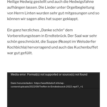
Heilige Hedwig gestellt und auch die Hedwigsfahne
aufhängen lassen. Die Lieder unter Orgelbegleitung
von Herrn Linten wurden sehr gut mitgesungen und so
können wir sagen alles hat super geklappt.
Ein ganz herzliches „Danke schön“ dem
Vorbereitungsteam in Erndtebrück. Der Saal war sehr
schön geschmückt, die Suppe (Rezept im Welsderfer
Kochbichla) hervorragend und auch das Kuchenbuffet
war gut gefüllt.
Video-
Media error: Format(s) not supported or source(s) not found
Player
Datei herunterladen: https://woelfelsdorf.info/wp-
content/uploads/2022/09/Treffen-in-Erndtebrueck-2022.mp4?_=1