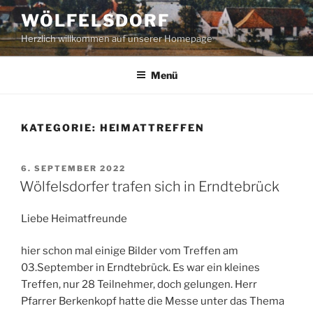
Zum
WÖLFELSDORF
Inhalt
Herzlich willkommen auf unserer Homepage
springen
Menü
KATEGORIE:
HEIMATTREFFEN
VERÖFFENTLICHT
6. SEPTEMBER 2022
AM
Wölfelsdorfer trafen sich in Erndtebrück
Liebe Heimatfreunde
hier schon mal einige Bilder vom Treffen am
03.September in Erndtebrück. Es war ein kleines
Treffen, nur 28 Teilnehmer, doch gelungen. Herr
Pfarrer Berkenkopf hatte die Messe unter das Thema