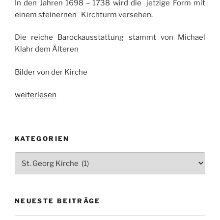
In den Jahren 1698 – 1738 wird die jetzige Form mit
einem steinernen Kirchturm versehen.
Die reiche Barockausstattung stammt von Michael
Klahr dem Älteren
Bilder von der Kirche
„Kirche
weiterlesen
Wölfelsdorf
–
ein
KATEGORIEN
wertvolles
Erbe“
Kategorien
NEUESTE BEITRÄGE