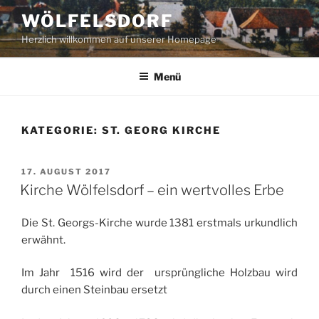
Zum
WÖLFELSDORF
Inhalt
Herzlich willkommen auf unserer Homepage
springen
Menü
KATEGORIE:
ST. GEORG KIRCHE
VERÖFFENTLICHT
17. AUGUST 2017
AM
Kirche Wölfelsdorf – ein wertvolles Erbe
Die St. Georgs-Kirche wurde 1381 erstmals urkundlich
erwähnt.
Im Jahr 1516 wird der ursprüngliche Holzbau wird
durch einen Steinbau ersetzt