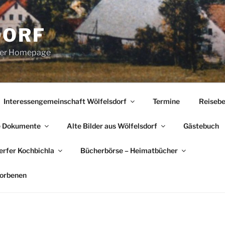
DORF
erer Homepage
Interessengemeinschaft Wölfelsdorf
Termine
Reisebe
e Dokumente
Alte Bilder aus Wölfelsdorf
Gästebuch
rfer Kochbichla
Bücherbörse – Heimatbücher
torbenen