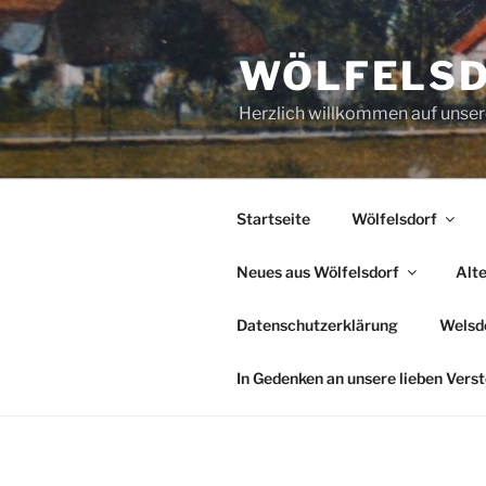
Zum
Inhalt
WÖLFELS
springen
Herzlich willkommen auf uns
Startseite
Wölfelsdorf
Neues aus Wölfelsdorf
Alt
Datenschutzerklärung
Welsde
In Gedenken an unsere lieben Vers