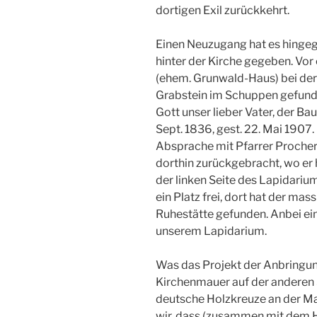
dortigen Exil zurückkehrt.
Einen Neuzugang hat es hinge
hinter der Kirche gegeben. Vo
(ehem. Grunwald-Haus) bei der
Grabstein im Schuppen gefunden.
Gott unser lieber Vater, der Ba
Sept. 1836, gest. 22. Mai 1907.
Absprache mit Pfarrer Prochera
dorthin zurückgebracht, wo er 
der linken Seite des Lapidarium
ein Platz frei, dort hat der mass
Ruhestätte gefunden. Anbei ei
unserem Lapidarium.
Was das Projekt der Anbringu
Kirchenmauer auf der anderen 
deutsche Holzkreuze an der Ma
wir, dass (zusammen mit dem H