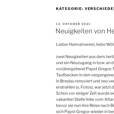
KATEGORIE:
VERSCHIEDE
VERÖFFENTLICHT
13. OKTOBER 2021
AM
Neuigkeiten von H
Lieber Heimatverein, liebe Wöl
zwei Neuigkeiten aus dem herb
und ein Neuzugang in bzw. an d
vorübergehend Papst Gregor. 
Taufbecken in den vergangenen
in Breslau renoviert und neu v
erstrahlen (s. Fotos), war jetzt
Schon vor einiger Zeit wurde s
vakanten Stelle links vom Alta
bevor sie nun ihre Reise nach B
sich Papst Gregor wieder in be