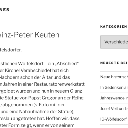
NES
KATEGORIEN
einz-Peter Keuten
Kategorien
felsdorfer,
NEUESTE BE
stlichen Wölfelsdorf – ein „Abschied“
er Kirche! Verabschiedet hat sich
Neue historisch
Nachdem schon der Altar und das
 Jahren in einer Restauratorenwerkstatt
In Gedenken an
ergoldet wurden und nun in neuem Glanz
 die Statue von Papst Gregor an der Reihe.
Jahreswende in
ie abgenommen (s. Foto mit der
Josef Veit und
r und eine Nahaufnahme der Statue),
reslau angetreten hat. Hoffen wir, dass
IG-Wölfelsdorf
ster Form zeigt, wenn er von seinem