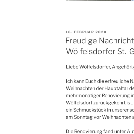
VERÖFFENTLICHT
18. FEBRUAR 2020
AM
Freudige Nachricht
Wölfelsdorfer St.-
Liebe Wölfelsdorfer, Angehöri
Ich kann Euch die erfreuliche N
Weihnachten der Hauptaltar de
mehrmonatiger Renovierung in 
Wölfelsdorf zurückgekehrt ist. 
ein Schmuckstück in unserer sc
am Sonntag vor Weihnachten
Die Renovierung fand unter Au