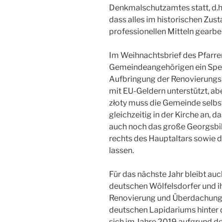
Denkmalschutzamtes statt, d.h
dass alles im historischen Zus
professionellen Mitteln gearbe
Im Weihnachtsbrief des Pfarrer
Gemeindeangehörigen ein Spen
Aufbringung der Renovierungs
mit EU-Geldern unterstützt, a
złoty muss die Gemeinde selbst
gleichzeitig in der Kirche an, 
auch noch das große Georgsbild
rechts des Hauptaltars sowie d
lassen.
Für das nächste Jahr bleibt auc
deutschen Wölfelsdorfer und ih
Renovierung und Überdachung d
deutschen Lapidariums hinter d
sich im Jahre 2019 aufgrund d