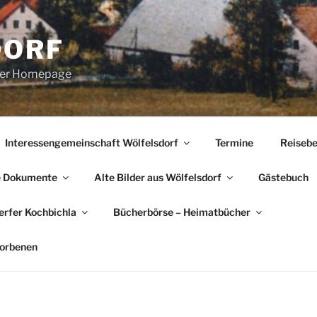
DORF
erer Homepage
Interessengemeinschaft Wölfelsdorf
Termine
Reisebe
e Dokumente
Alte Bilder aus Wölfelsdorf
Gästebuch
rfer Kochbichla
Bücherbörse – Heimatbücher
torbenen