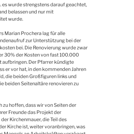
. es wurde strengstens darauf geachtet,
tand belassen und nur mit
itet wurde.
s Marian Prochera lag für alle
denaufruf zur Unterstützung bei der
kosten bei. Die Renovierung wurde zwar
ber 30% der Kosten von fast 100.000
 aufbringen. Der Pfarrer kündigte
dass er vor hat, in den kommenden Jahren
, die beiden Großfiguren links und
ie beiden Seitenaltäre renovieren zu
h zu hoffen, dass wir von Seiten der
rer Freunde das Projekt der
er Kirchenmauer, die Teil des
er Kirche ist, weiter voranbringen, was
es Mangels an Arbeitskräften verzögert