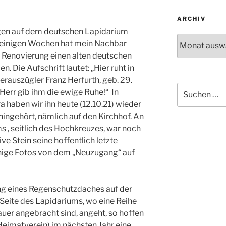
ARCHIV
gen auf dem deutschen Lapidarium
Archiv
r einigen Wochen hat mein Nachbar
 Renovierung einen alten deutschen
 Die Aufschrift lautet: „Hier ruht in
uerauszügler Franz Herfurth, geb. 29.
Suchen
 Herr gib ihm die ewige Ruhe!“ In
nach:
 haben wir ihn heute (12.10.21) wieder
hingehört, nämlich auf den Kirchhof. An
s , seitlich des Hochkreuzes, war noch
ive Stein seine hoffentlich letzte
nige Fotos von dem „Neuzugang“ auf
ng eines Regenschutzdaches auf der
Seite des Lapidariums, wo eine Reihe
uer angebracht sind, angeht, so hoffen
eimatverein) im nächsten Jahr eine