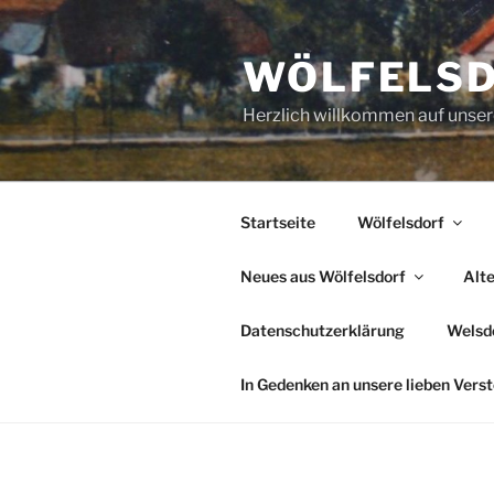
Zum
Inhalt
WÖLFELS
springen
Herzlich willkommen auf uns
Startseite
Wölfelsdorf
Neues aus Wölfelsdorf
Alt
Datenschutzerklärung
Welsde
In Gedenken an unsere lieben Vers