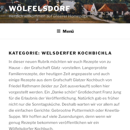
Zum
WÖLFELSDORF
Inhalt
Herzlich willkommen auf unserer Homepage
springen
Menü
KATEGORIE:
WELSDERFER KOCHBICHLA
In dieser neuen Rubrik möchten wir euch Rezepte von zu
Hause – der Grafschaft Glatz -vorstellen. Langerprobte
Familienrezepte, der heutigen Zeit angepasste und auch
einige Rezepte aus dem Grafschaft Glatzer Kochbuch von
Friedel Rathmann (leider zur Zeit ausverkauft) sollen hier
vorgestellt werden. Ein „Danke schön“ Großdechant Franz Jung
für die Erlaubnis der Veröffentlichung. Natürlich gab es früher
nicht nur die Sonntagsküche. Deshalb warten wir vor allem auf
die einfachen Gerichte: Gebrootne Puttermelch oder Kneetla-
Suppe. Wir hoffen auf viele Zusendungen, denn wenn wir
genug Rezepte bekommen veröffentlichen wir ein
Wölfelsdorfer Kochbuch.