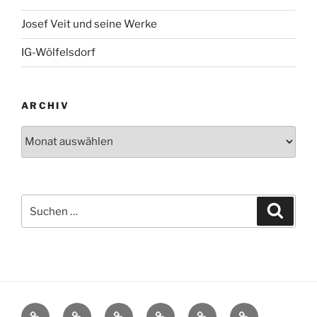
Josef Veit und seine Werke
IG-Wölfelsdorf
ARCHIV
Archiv
Suchen
Suche
nach:
Startseite
Wölfelsdorf
Interessengemeinschaft
Termine
Reiseberichte
Neues