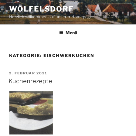
Zum
WÖLFELSDORF
Inhalt
Herzlich willkommen auf unserer Homepage
springen
Menü
KATEGORIE:
EISCHWERKUCHEN
VERÖFFENTLICHT
2. FEBRUAR 2021
AM
Kuchenrezepte