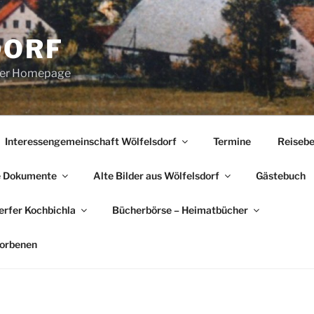
DORF
erer Homepage
Interessengemeinschaft Wölfelsdorf
Termine
Reisebe
e Dokumente
Alte Bilder aus Wölfelsdorf
Gästebuch
rfer Kochbichla
Bücherbörse – Heimatbücher
torbenen