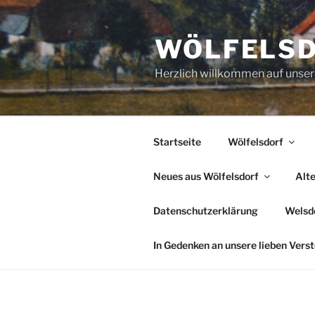
Zum
Inhalt
WÖLFELS
springen
Herzlich willkommen auf uns
Startseite
Wölfelsdorf
Neues aus Wölfelsdorf
Alt
Datenschutzerklärung
Welsde
In Gedenken an unsere lieben Vers