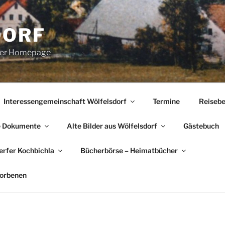
DORF
erer Homepage
Interessengemeinschaft Wölfelsdorf
Termine
Reisebe
e Dokumente
Alte Bilder aus Wölfelsdorf
Gästebuch
rfer Kochbichla
Bücherbörse – Heimatbücher
torbenen