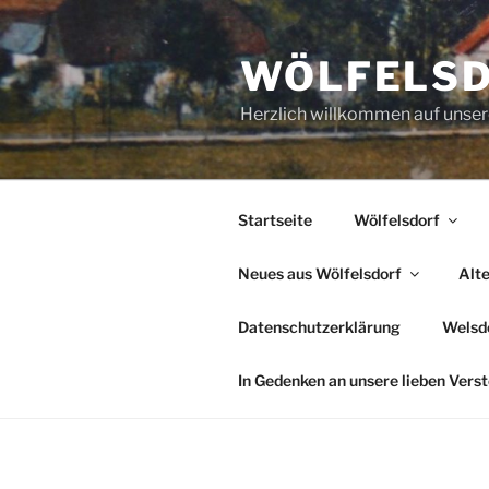
Zum
Inhalt
WÖLFELS
springen
Herzlich willkommen auf uns
Startseite
Wölfelsdorf
Neues aus Wölfelsdorf
Alt
Datenschutzerklärung
Welsde
In Gedenken an unsere lieben Vers