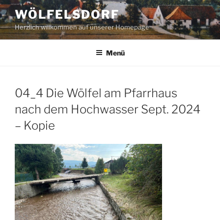
Zum
WÖLFELSDORF
Inhalt
Herzlich willkommen auf unserer Homepage
springen
Menü
04_4 Die Wölfel am Pfarrhaus
nach dem Hochwasser Sept. 2024
– Kopie