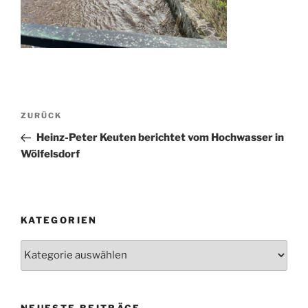
Beitragsnavigation
Vorheriger
ZURÜCK
Beitrag
Heinz-Peter Keuten berichtet vom Hochwasser in
Wölfelsdorf
KATEGORIEN
Kategorien
NEUESTE BEITRÄGE