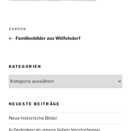
Beitragsnavigation
Vorheriger
ZURÜCK
Beitrag
Familienbilder aus Wölfelsdorf
KATEGORIEN
Kategorien
NEUESTE BEITRÄGE
Neue historische Bilder
In Gedenken an unsere lieben Verstorbenen