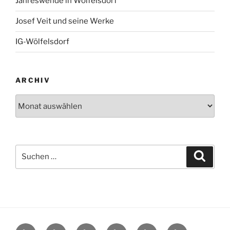
Jahreswende in Wölfelsdorf
Josef Veit und seine Werke
IG-Wölfelsdorf
ARCHIV
Archiv
Suchen
Suche
nach:
Startseite
Wölfelsdorf
Interessengemeinschaft
Termine
Reiseberichte
Neues