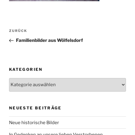
Beitragsnavigation
Vorheriger
ZURÜCK
Beitrag
Familienbilder aus Wölfelsdorf
KATEGORIEN
Kategorien
NEUESTE BEITRÄGE
Neue historische Bilder
In Gedenken an unsere lieben Verstorbenen