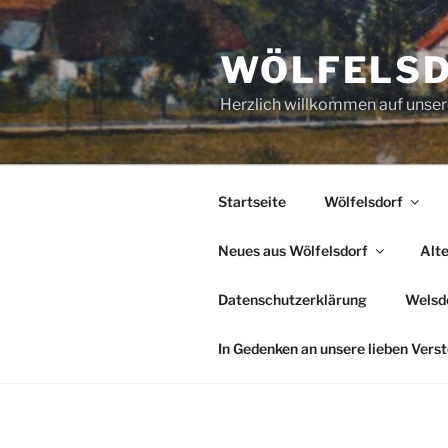
Zum
Inhalt
WÖLFELS
springen
Herzlich willkommen auf uns
Startseite
Wölfelsdorf
Neues aus Wölfelsdorf
Alt
Datenschutzerklärung
Welsde
In Gedenken an unsere lieben Vers