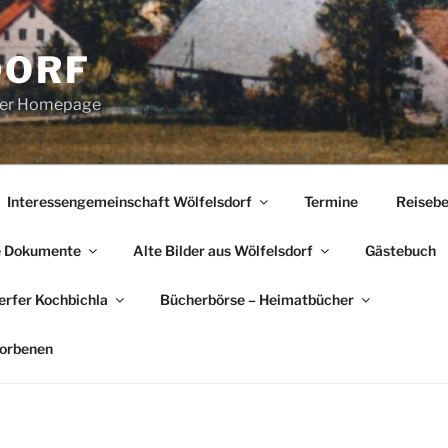
DORF
erer Homepage
Interessengemeinschaft Wölfelsdorf
Termine
Reisebe
e Dokumente
Alte Bilder aus Wölfelsdorf
Gästebuch
rfer Kochbichla
Bücherbörse – Heimatbücher
torbenen