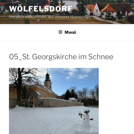
Zum
WÖLFELSDORF
Inhalt
Herzlich willkommen auf unserer Homepage
springen
Menü
05_St. Georgskirche im Schnee