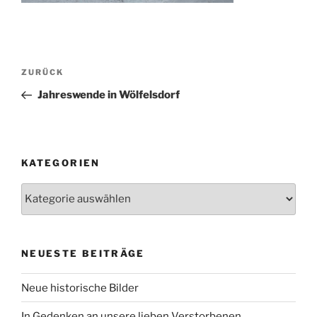
Beitragsnavigation
Vorheriger
ZURÜCK
Beitrag
Jahreswende in Wölfelsdorf
KATEGORIEN
Kategorien
NEUESTE BEITRÄGE
Neue historische Bilder
In Gedenken an unsere lieben Verstorbenen