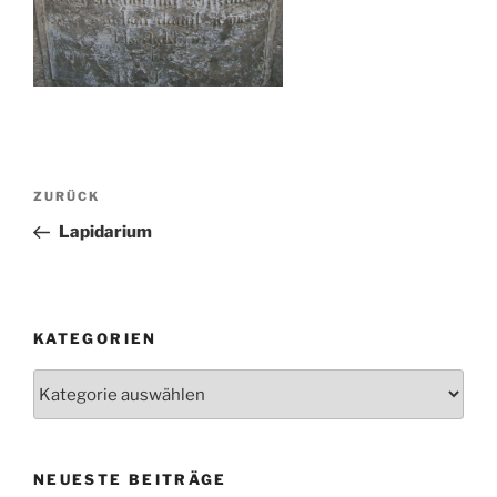
Beitragsnavigation
Vorheriger
ZURÜCK
Beitrag
Lapidarium
KATEGORIEN
Kategorien
NEUESTE BEITRÄGE