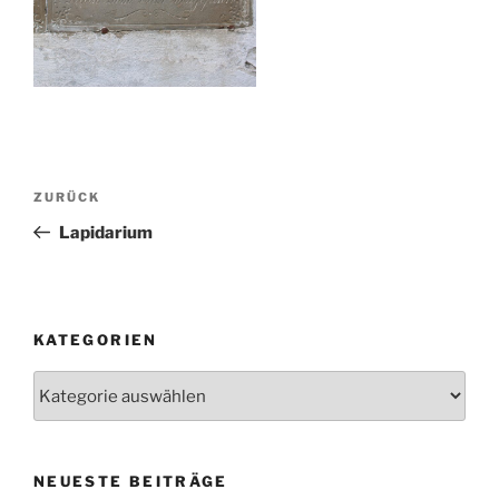
Beitragsnavigation
Vorheriger
ZURÜCK
Beitrag
Lapidarium
KATEGORIEN
Kategorien
NEUESTE BEITRÄGE