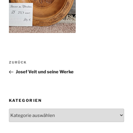
Beitragsnavigation
Vorheriger
ZURÜCK
Beitrag
Josef Veit und seine Werke
KATEGORIEN
Kategorien