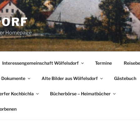
DORF
erer Homepage
Interessengemeinschaft Wölfelsdorf
Termine
Reisebe
e Dokumente
Alte Bilder aus Wölfelsdorf
Gästebuch
rfer Kochbichla
Bücherbörse – Heimatbücher
torbenen