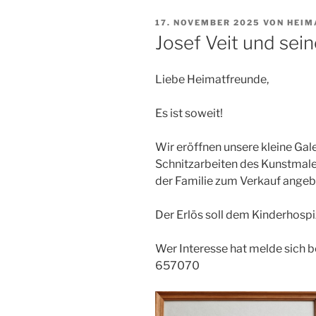
VERÖFFENTLICHT
17. NOVEMBER 2025
VON
HEIM
AM
Josef Veit und sei
Liebe Heimatfreunde,
Es ist soweit!
Wir eröffnen unsere kleine Gal
Schnitzarbeiten des Kunstmaler
der Familie zum Verkauf ange
Der Erlös soll dem Kinderhosp
Wer Interesse hat melde sich b
657070