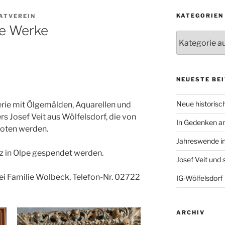
KATEGORIEN
ATVEREIN
ne Werke
Kategorien
NEUESTE BE
Neue historisch
erie mit Ölgemälden, Aquarellen und
s Josef Veit aus Wölfelsdorf, die von
In Gedenken an
boten werden.
Jahreswende in
iz in Olpe gespendet werden.
Josef Veit und
ei Familie Wolbeck, Telefon-Nr. 02722
IG-Wölfelsdorf
ARCHIV