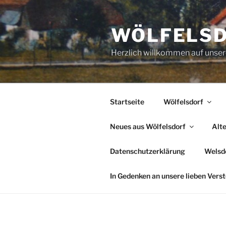
Zum
Inhalt
WÖLFELS
springen
Herzlich willkommen auf uns
Startseite
Wölfelsdorf
Neues aus Wölfelsdorf
Alt
Datenschutzerklärung
Welsde
In Gedenken an unsere lieben Vers