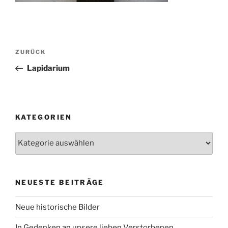
Beitragsnavigation
Vorheriger
ZURÜCK
Beitrag
Lapidarium
KATEGORIEN
Kategorien
NEUESTE BEITRÄGE
Neue historische Bilder
In Gedenken an unsere lieben Verstorbenen