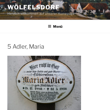
Zum
WÖLFELSDORF
Inhalt
Herzlich willkommen auf unserer Homepage
springen
Menü
5 Adler, Maria