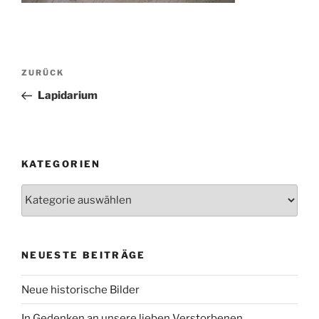
Beitragsnavigation
Vorheriger
ZURÜCK
Beitrag
Lapidarium
KATEGORIEN
Kategorien
NEUESTE BEITRÄGE
Neue historische Bilder
In Gedenken an unsere lieben Verstorbenen