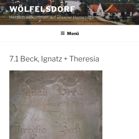
Zum
WÖLFELSDORF
Inhalt
Herzlich willkommen auf unserer Homepage
springen
Menü
7.1 Beck, Ignatz + Theresia