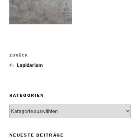
Beitragsnavigation
Vorheriger
ZURÜCK
Beitrag
Lapidarium
KATEGORIEN
Kategorien
NEUESTE BEITRÄGE