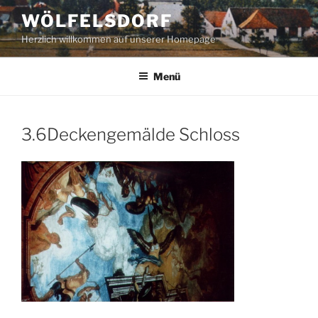
Zum
WÖLFELSDORF
Inhalt
Herzlich willkommen auf unserer Homepage
springen
Menü
3.6Deckengemälde Schloss