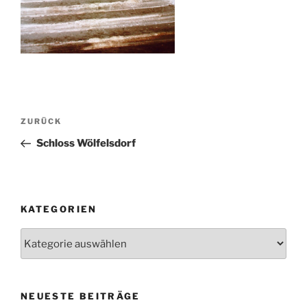
Beitragsnavigation
Vorheriger
ZURÜCK
Beitrag
Schloss Wölfelsdorf
KATEGORIEN
Kategorien
NEUESTE BEITRÄGE