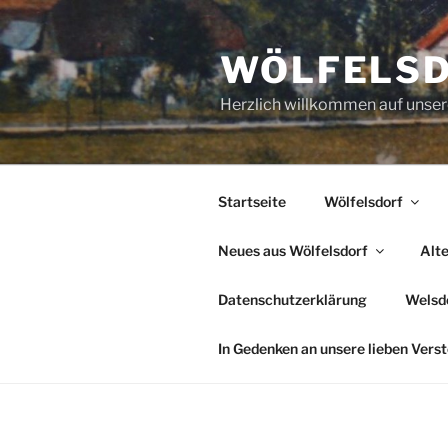
Zum
Inhalt
WÖLFELS
springen
Herzlich willkommen auf uns
Startseite
Wölfelsdorf
Neues aus Wölfelsdorf
Alt
Datenschutzerklärung
Welsde
In Gedenken an unsere lieben Vers