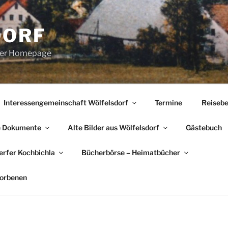
DORF
erer Homepage
Interessengemeinschaft Wölfelsdorf
Termine
Reisebe
e Dokumente
Alte Bilder aus Wölfelsdorf
Gästebuch
rfer Kochbichla
Bücherbörse – Heimatbücher
torbenen