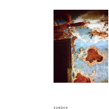
Beitragsnavigation
Vorheriger
ZURÜCK