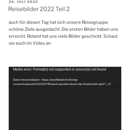
VERÖFFENTLICHT
20. JULI 2022
AM
Reisebilder 2022 Teil 2
auch für diesen Tag hat sich unsere Reisegruppe
schöne Ziele ausgedacht. Die ersten Bilder haben uns
erreicht. Roland hat uns viele Bilder geschickt. Schaut
sie euch im Video an
Video-
Media error: Format(s) not supported or source(s) not found
Player
Datei herunterladen: https://woelfelsdorf.info/wp-
content/uploads/2022/07/Roland-wandert-durch-die-Grafschaft.mp4?_=2