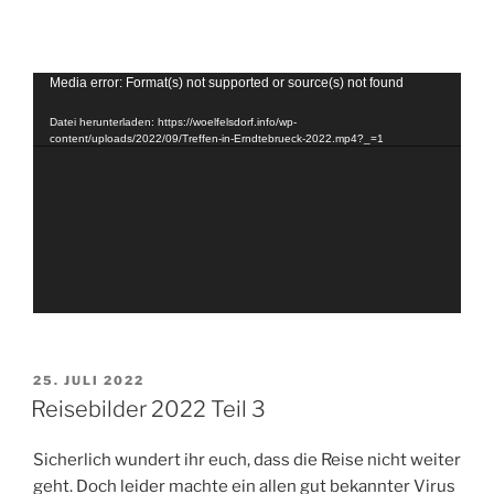
Video-
Media error: Format(s) not supported or source(s) not found
Player
Datei herunterladen: https://woelfelsdorf.info/wp-
content/uploads/2022/09/Treffen-in-Erndtebrueck-2022.mp4?_=1
VERÖFFENTLICHT
25. JULI 2022
AM
Reisebilder 2022 Teil 3
Sicherlich wundert ihr euch, dass die Reise nicht weiter
geht. Doch leider machte ein allen gut bekannter Virus