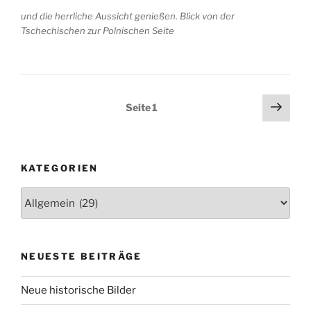
und die herrliche Aussicht genießen. Blick von der
Tschechischen zur Polnischen Seite
Seitennummerierung
Näch
Seite
1
Seit
der
Beiträge
KATEGORIEN
Kategorien
NEUESTE BEITRÄGE
Neue historische Bilder