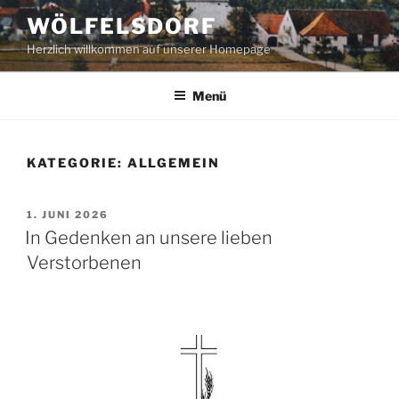
Zum
WÖLFELSDORF
Inhalt
Herzlich willkommen auf unserer Homepage
springen
Menü
KATEGORIE:
ALLGEMEIN
VERÖFFENTLICHT
1. JUNI 2026
AM
In Gedenken an unsere lieben
Verstorbenen