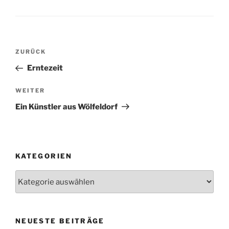
Beitragsnavigation
Vorheriger
ZURÜCK
Beitrag
Erntezeit
Nächster
WEITER
Beitrag
Ein Künstler aus Wölfeldorf
KATEGORIEN
Kategorien
NEUESTE BEITRÄGE