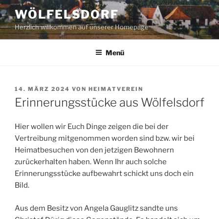
Zum
WÖLFELSDORF
Inhalt
Herzlich willkommen auf unserer Homepage
springen
Menü
VERÖFFENTLICHT
14. MÄRZ 2024
VON
HEIMATVEREIN
AM
Erinnerungsstücke aus Wölfelsdorf
Hier wollen wir Euch Dinge zeigen die bei der
Vertreibung mitgenommen worden sind bzw. wir bei
Heimatbesuchen von den jetzigen Bewohnern
zurückerhalten haben. Wenn Ihr auch solche
Erinnerungsstücke aufbewahrt schickt uns doch ein
Bild.
Aus dem Besitz von Angela Gauglitz sandte uns