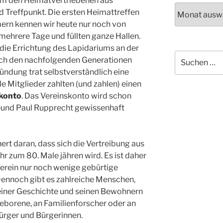
lem den Heimatvertriebenen aus
Archiv
nd Treffpunkt. Die ersten Heimattreffen
ern kennen wir heute nur noch von
 mehrere Tage und füllten ganze Hallen.
die Errichtung des Lapidariums an der
Suchen
uch den nachfolgenden Generationen
nach:
ründung trat selbstverständlich eine
lle Mitglieder zahlten (und zahlen) einen
konto
. Das Vereinskonto wird schon
reund Paul Rupprecht gewissenhaft
nert daran, dass sich die Vertreibung aus
 zum 80. Male jähren wird. Es ist daher
Verein nur noch wenige gebürtige
Dennoch gibt es zahlreiche Menschen,
seiner Geschichte und seinen Bewohnern
eborene, an Familienforscher oder an
Bürger und Bürgerinnen.