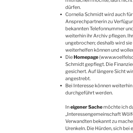
mitmachen möchte, läuft nicht
dürfen.
Cornelia Schmidt wird auch für 
Ansprechpartnerin zu Verfügung
bekannten Telefonnummer und 
weiterhin ihr Archiv pflegen. Ih
ungebrochen; deshalb wird sie w
weiterhelfen können und wolle
Die
Homepage
(www.woelfelsdo
Schmidt gepflegt. Die Finanzi
gesichert. Auf längere Sicht w
angestrebt.
Bei Interesse können weiterhi
durchgeführt werden.
In
eigener Sache
möchte ich d
„Interessengemeinschaft Wölf
Verwandten bekannt zu machen;
Urenkeln. Die Hürden, sich bei