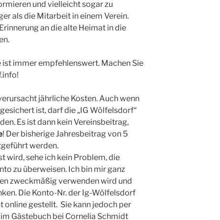
rmieren und vielleicht sogar zu
er als die Mitarbeit in einem Verein.
e Erinnerung an die alte Heimat in die
en.
ist immer empfehlenswert. Machen Sie
info!
erursacht jährliche Kosten. Auch wenn
 gesichert ist, darf die „IG Wölfelsdorf“
den. Es ist dann kein Vereinsbeitrag,
e
! Der bisherige Jahresbeitrag von 5
tgeführt werden.
t wird, sehe ich kein Problem, die
nto zu überweisen. Ich bin mir ganz
enden zweckmäßig verwenden wird und
ken. Die Konto-Nr. der Ig-Wölfelsdorf
t online gestellt. Sie kann jedoch per
g im Gästebuch bei Cornelia Schmidt