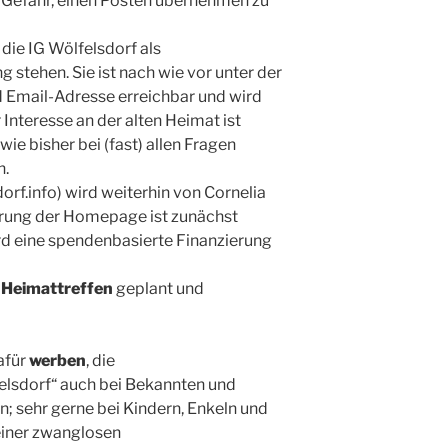
 Gefahr, einen Posten übernehmen zu
die IG Wölfelsdorf als
 stehen. Sie ist nach wie vor unter der
Email-Adresse erreichbar und wird
r Interesse an der alten Heimat ist
ie bisher bei (fast) allen Fragen
n.
rf.info) wird weiterhin von Cornelia
erung der Homepage ist zunächst
ird eine spendenbasierte Finanzierung
n
Heimattreffen
geplant und
afür
werben
, die
elsdorf“ auch bei Bekannten und
 sehr gerne bei Kindern, Enkeln und
 einer zwanglosen