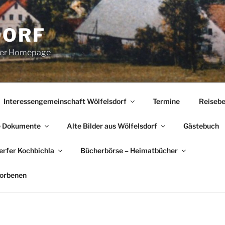
DORF
erer Homepage
Interessengemeinschaft Wölfelsdorf
Termine
Reisebe
e Dokumente
Alte Bilder aus Wölfelsdorf
Gästebuch
rfer Kochbichla
Bücherbörse – Heimatbücher
torbenen