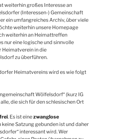
hat weiterhin großes Interesse an
elsdorfer (Interessen-) Gemeinschaft
ber ein umfangreiches Archiv, über viele
möchte weiterhin unsere Homepage
uch weiterhin an Heimattreffen
 es nur eine logische und sinnvolle
 Heimatverein in die
sdorf zu überführen.
orfer Heimatvereins wird es wie folgt
engemeinschaft Wölfelsdorf“ (kurz IG
alle, die sich für den schlesischen Ort
frei
. Es ist eine
zwanglose
n keine Satzung gebunden ist und daher
lsdorfer“ interessant wird. Wer