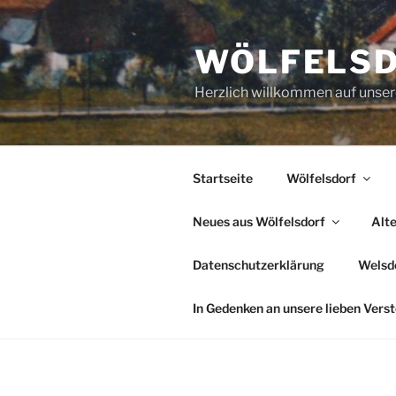
Zum
Inhalt
WÖLFELS
springen
Herzlich willkommen auf uns
Startseite
Wölfelsdorf
Neues aus Wölfelsdorf
Alt
Datenschutzerklärung
Welsde
In Gedenken an unsere lieben Vers