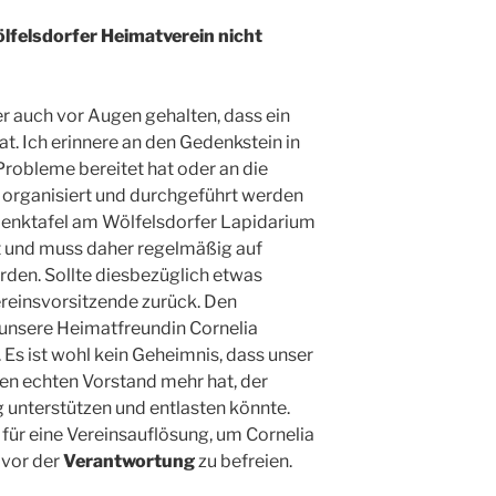
lfelsdorfer Heimatverein nicht
er auch vor Augen gehalten, dass ein
at. Ich erinnere an den Gedenkstein in
Probleme bereitet hat oder an die
organisiert und durchgeführt werden
denktafel am Wölfelsdorfer Lapidarium
t und muss daher regelmäßig auf
rden. Sollte diesbezüglich etwas
Vereinsvorsitzende zurück. Den
 unsere Heimatfreundin Cornelia
. Es ist wohl kein Geheimnis, dass unser
en echten Vorstand mehr hat, der
g unterstützen und entlasten könnte.
 für eine Vereinsauflösung, um Cornelia
 vor der
Verantwortung
zu befreien.