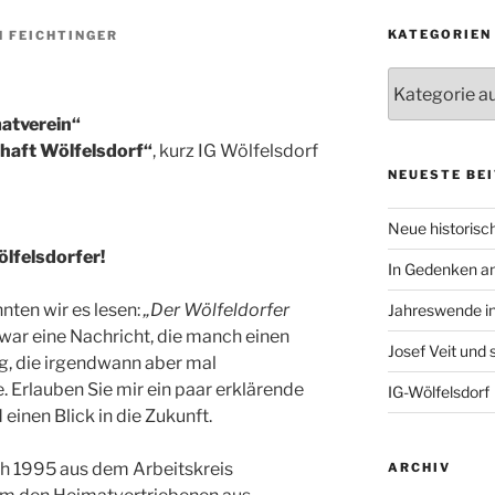
KATEGORIEN
N FEICHTINGER
Kategorien
atverein“
haft Wölfelsdorf“
, kurz IG Wölfelsdorf
NEUESTE BE
Neue historisch
ölfelsdorfer!
In Gedenken an
nten wir es lesen:
„Der Wölfeldorfer
Jahreswende in
war eine Nachricht, die manch einen
Josef Veit und
g, die irgendwann aber mal
Erlauben Sie mir ein paar erklärende
IG-Wölfelsdorf
einen Blick in die Zukunft.
h 1995 aus dem Arbeitskreis
ARCHIV