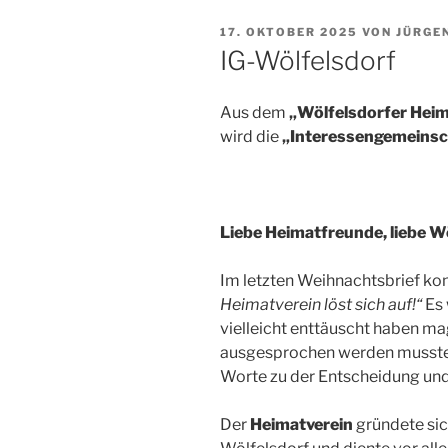
VERÖFFENTLICHT
17. OKTOBER 2025
VON
JÜRGE
AM
IG-Wölfelsdorf
Aus dem
„Wölfelsdorfer Heim
wird die
„Interessengemeinsc
Liebe Heimatfreunde, liebe W
Im letzten Weihnachtsbrief kon
Heimatverein löst sich auf!“
Es 
vielleicht enttäuscht haben ma
ausgesprochen werden musste. 
Worte zu der Entscheidung und 
Der
Heimatverein
gründete sic