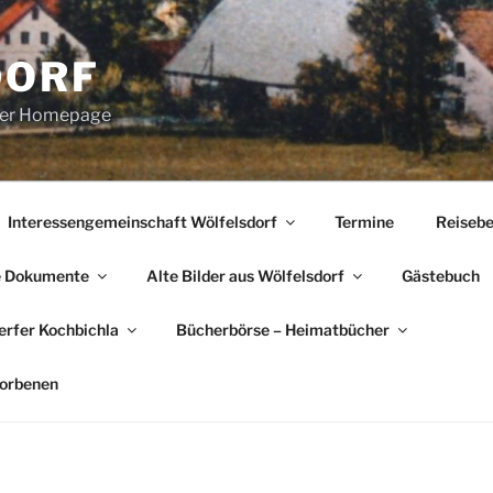
DORF
erer Homepage
Interessengemeinschaft Wölfelsdorf
Termine
Reisebe
e Dokumente
Alte Bilder aus Wölfelsdorf
Gästebuch
rfer Kochbichla
Bücherbörse – Heimatbücher
torbenen