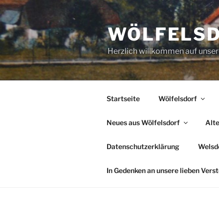
Zum
Inhalt
WÖLFELS
springen
Herzlich willkommen auf uns
Startseite
Wölfelsdorf
Neues aus Wölfelsdorf
Alt
Datenschutzerklärung
Welsde
In Gedenken an unsere lieben Vers