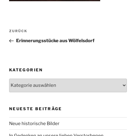
Beitragsnavigation
Vorheriger
ZURÜCK
Beitrag
Erinnerungsstücke aus Wölfelsdorf
KATEGORIEN
Kategorien
NEUESTE BEITRÄGE
Neue historische Bilder
In Gedenken an unsere lieben Verstorbenen