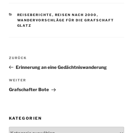
KATEGORIEN
REISEBERICHTE
,
REISEN NACH 2000
,
WANDERVORSCHLÄGE FÜR DIE GRAFSCHAFT
GLATZ
Beitragsnavigation
Vorheriger
ZURÜCK
Beitrag
Erinnerung an eine Gedächtniswanderung
Nächster
WEITER
Beitrag
Grafschafter Bote
KATEGORIEN
Kategorien