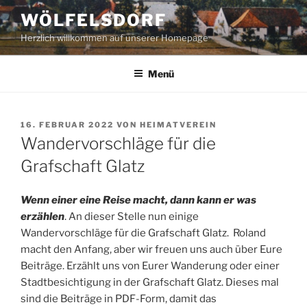
Zum
WÖLFELSDORF
Inhalt
Herzlich willkommen auf unserer Homepage
springen
Menü
VERÖFFENTLICHT
16. FEBRUAR 2022
VON
HEIMATVEREIN
AM
Wandervorschläge für die
Grafschaft Glatz
Wenn einer eine Reise macht, dann kann er was
erzählen
. An dieser Stelle nun einige
Wandervorschläge für die Grafschaft Glatz. Roland
macht den Anfang, aber wir freuen uns auch über Eure
Beiträge. Erzählt uns von Eurer Wanderung oder einer
Stadtbesichtigung in der Grafschaft Glatz. Dieses mal
sind die Beiträge in PDF-Form, damit das