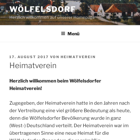
Zum
WÖLFELSDORF
Inhalt
Herzlich willkommen auf unserer Homepage
springen
Menü
VERÖFFENTLICHT
17. AUGUST 2017
VON
HEIMATVEREIN
AM
Heimatverein
Herzlich willkommen beim Wölfelsdorfer
Heimatverein!
Zugegeben, der Heimatverein hatte in den Jahren nach
der Vertreibung eine viel größere Bedeutung als heute,
denn die Wölfelsdorfer Bevölkerung wurde in ganz
(West-) Deutschland verteilt. Der Heimatverein war im
übertragenen Sinne eine neue Heimat für die