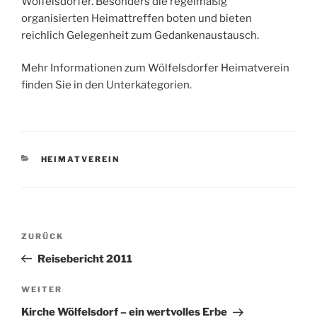
Wölfelsdorfer. Besonders die regelmäßig
organisierten Heimattreffen boten und bieten
reichlich Gelegenheit zum Gedankenaustausch.
Mehr Informationen zum Wölfelsdorfer Heimatverein
finden Sie in den Unterkategorien.
KATEGORIEN
HEIMATVEREIN
Beitragsnavigation
Vorheriger
ZURÜCK
Beitrag
Reisebericht 2011
Nächster
WEITER
Beitrag
Kirche Wölfelsdorf – ein wertvolles Erbe