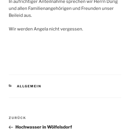
In aufrichtiger Anteilnahme sprechen wir Herrn Dürig
und allen Familienangehörigen und Freunden unser
Beileid aus.
Wir werden Angela nicht vergessen.
KATEGORIEN
ALLGEMEIN
Beitragsnavigation
Vorheriger
ZURÜCK
Beitrag
Hochwasser in Wölfelsdorf