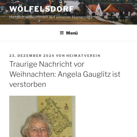
Zum
WÖLFELSDORF
Inhalt
Herzlich willkommen auf unserer Homepage
springen
Menü
VERÖFFENTLICHT
23. DEZEMBER 2024
VON
HEIMATVEREIN
AM
Traurige Nachricht vor
Weihnachten: Angela Gauglitz ist
verstorben