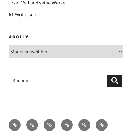
Josef Veit und seine Werke
IG-Wölfelsdorf
ARCHIV
Archiv
Suchen
Suche
nach:
Startseite
Wölfelsdorf
Interessengemeinschaft
Termine
Reiseberichte
Neues
Wölfelsdorf
aus