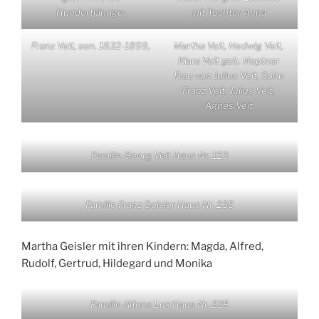
Hundertjährige;
mit Tochter Anna
Franz Veit, sen. 1832-1899,
Martha Veit, Hedwig Veit,
Klara Veit geb. Heptner
Frau von Julius Veit, Sohn
Franz Veit, Julius Veit,
Agnes Veit
Familie Georg Veit Haus Nr. 123
Familie Franz Geisler Haus Nr. 235
Martha Geisler mit ihren Kindern: Magda, Alfred,
Rudolf, Gertrud, Hildegard und Monika
Familie Alfons Lux Haus Nr. 229