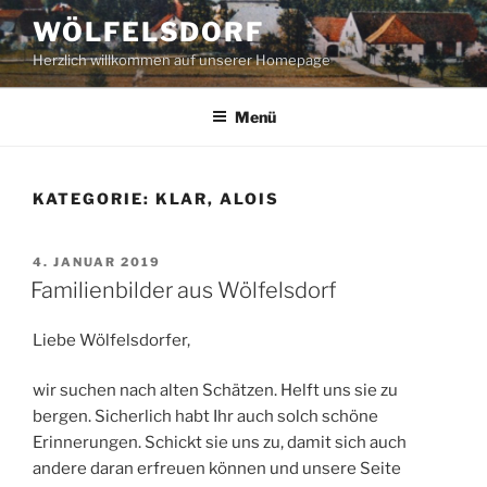
Zum
WÖLFELSDORF
Inhalt
Herzlich willkommen auf unserer Homepage
springen
Menü
KATEGORIE:
KLAR, ALOIS
VERÖFFENTLICHT
4. JANUAR 2019
AM
Familienbilder aus Wölfelsdorf
Liebe Wölfelsdorfer,
wir suchen nach alten Schätzen. Helft uns sie zu
bergen. Sicherlich habt Ihr auch solch schöne
Erinnerungen. Schickt sie uns zu, damit sich auch
andere daran erfreuen können und unsere Seite