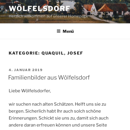
Zum
WÖLFELSDORF
Inhalt
Herzlich willkommen auf unserer Homepage
springen
Menü
KATEGORIE:
QUAQUIL, JOSEF
VERÖFFENTLICHT
4. JANUAR 2019
AM
Familienbilder aus Wölfelsdorf
Liebe Wölfelsdorfer,
wir suchen nach alten Schätzen. Helft uns sie zu
bergen. Sicherlich habt Ihr auch solch schöne
Erinnerungen. Schickt sie uns zu, damit sich auch
andere daran erfreuen können und unsere Seite