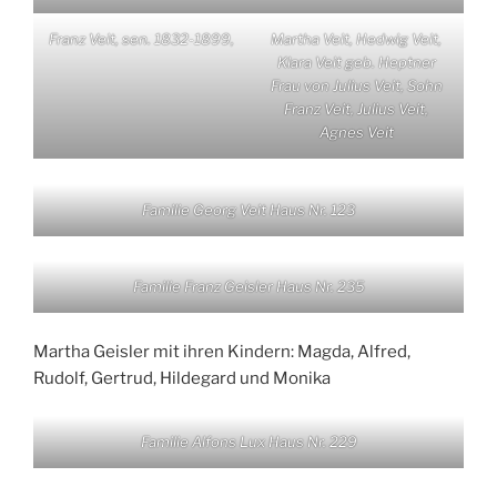
Franz Veit, sen. 1832-1899,
Martha Veit, Hedwig Veit,
Klara Veit geb. Heptner
Frau von Julius Veit, Sohn
Franz Veit, Julius Veit,
Agnes Veit
Familie Georg Veit Haus Nr. 123
Familie Franz Geisler Haus Nr. 235
Martha Geisler mit ihren Kindern: Magda, Alfred,
Rudolf, Gertrud, Hildegard und Monika
Familie Alfons Lux Haus Nr. 229