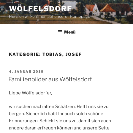
Zum
WÖLFELSDORF
Inhalt
Herzlich willkommen auf unserer Homepage
springen
Menü
KATEGORIE:
TOBIAS, JOSEF
VERÖFFENTLICHT
4. JANUAR 2019
AM
Familienbilder aus Wölfelsdorf
Liebe Wölfelsdorfer,
wir suchen nach alten Schätzen. Helft uns sie zu
bergen. Sicherlich habt Ihr auch solch schöne
Erinnerungen. Schickt sie uns zu, damit sich auch
andere daran erfreuen können und unsere Seite