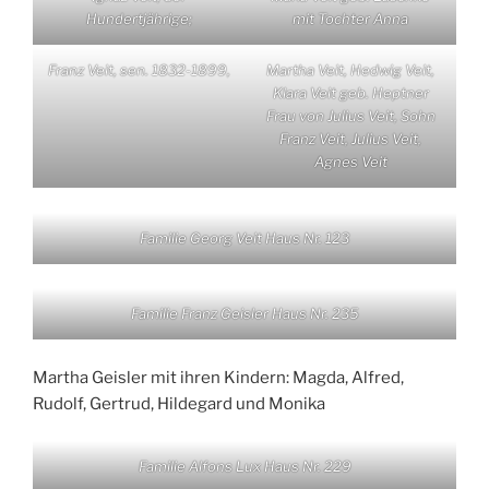
Hundertjährige;
mit Tochter Anna
Franz Veit, sen. 1832-1899,
Martha Veit, Hedwig Veit,
Klara Veit geb. Heptner
Frau von Julius Veit, Sohn
Franz Veit, Julius Veit,
Agnes Veit
Familie Georg Veit Haus Nr. 123
Familie Franz Geisler Haus Nr. 235
Martha Geisler mit ihren Kindern: Magda, Alfred,
Rudolf, Gertrud, Hildegard und Monika
Familie Alfons Lux Haus Nr. 229