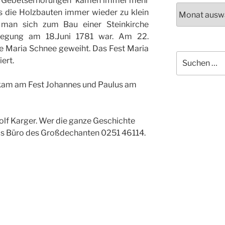
en Gebetserhörungen kamen immer mehr
Archiv
s die Holzbauten immer wieder zu klein
 man sich zum Bau einer Steinkirche
inlegung am 18.Juni 1781 war. Am 22.
e Maria Schnee geweiht. Das Fest Maria
Suchen
ert.
nach:
 kam am Fest Johannes und Paulus am
lf Karger. Wer die ganze Geschichte
as Büro des Großdechanten 0251 46114.