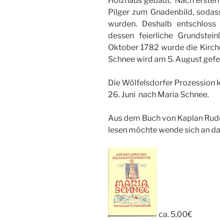
Holzhaus gebaut. Nach erst
Pilger zum Gnadenbild, sodas
wurden. Deshalb entschloss
dessen feierliche Grundste
Oktober 1782 wurde die Kirch
Schnee wird am 5. August gefei
Die Wölfelsdorfer Prozession
26. Juni nach Maria Schnee.
Aus dem Buch von Kaplan Rudo
lesen möchte wende sich an d
ca. 5,00€