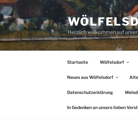
Zum
Inhalt
WÖLFELS
springen
Herzlich willkommen auf uns
Startseite
Wölfelsdorf
Neues aus Wölfelsdorf
Alt
Datenschutzerklärung
Welsde
In Gedenken an unsere lieben Vers