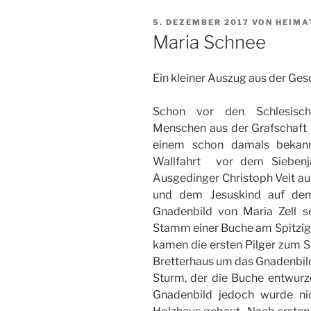
VERÖFFENTLICHT
5. DEZEMBER 2017
VON
HEIMA
AM
Maria Schnee
Ein kleiner Auszug aus der Ge
Schon vor den Schlesisch
Menschen aus der Grafschaft G
einem schon damals bekann
Wallfahrt vor dem Siebenj
Ausgedinger Christoph Veit aus
und dem Jesuskind auf de
Gnadenbild von Maria Zell s
Stamm einer Buche am Spitzige
kamen die ersten Pilger zum Sp
Bretterhaus um das Gnadenbild
Sturm, der die Buche entwurz
Gnadenbild jedoch wurde ni