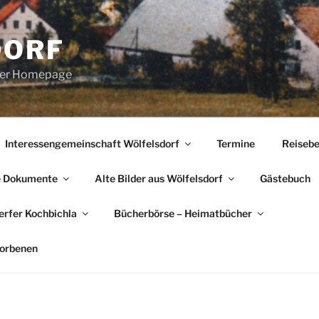
DORF
erer Homepage
Interessengemeinschaft Wölfelsdorf
Termine
Reisebe
e Dokumente
Alte Bilder aus Wölfelsdorf
Gästebuch
rfer Kochbichla
Bücherbörse – Heimatbücher
torbenen