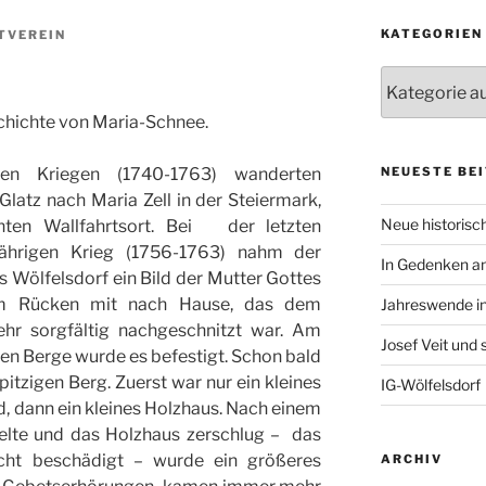
KATEGORIEN
TVEREIN
Kategorien
schichte von Maria-Schnee.
NEUESTE BE
en Kriegen (1740-1763) wanderten
latz nach Maria Zell in der Steiermark,
Neue historisch
ten Wallfahrtsort. Bei der letzten
ährigen Krieg (1756-1763) nahm der
In Gedenken an
 Wölfelsdorf ein Bild der Mutter Gottes
m Rücken mit nach Hause, das dem
Jahreswende in
ehr sorgfältig nachgeschnitzt war. Am
Josef Veit und
n Berge wurde es befestigt. Schon bald
itzigen Berg. Zuerst war nur ein kleines
IG-Wölfelsdorf
, dann ein kleines Holzhaus. Nach einem
elte und das Holzhaus zerschlug – das
cht beschädigt – wurde ein größeres
ARCHIV