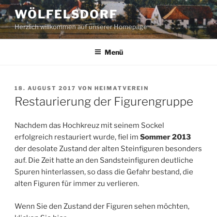
Zum
WÖLFELSDORF
Inhalt
Herzlich willkommen auf unserer Homepage
springen
Menü
VERÖFFENTLICHT
18. AUGUST 2017
VON
HEIMATVEREIN
AM
Restaurierung der Figurengruppe
Nachdem das Hochkreuz mit seinem Sockel
erfolgreich restauriert wurde, fiel im
Sommer 2013
der desolate Zustand der alten Steinfiguren besonders
auf. Die Zeit hatte an den Sandsteinfiguren deutliche
Spuren hinterlassen, so dass die Gefahr bestand, die
alten Figuren für immer zu verlieren.
Wenn Sie den Zustand der Figuren sehen möchten,