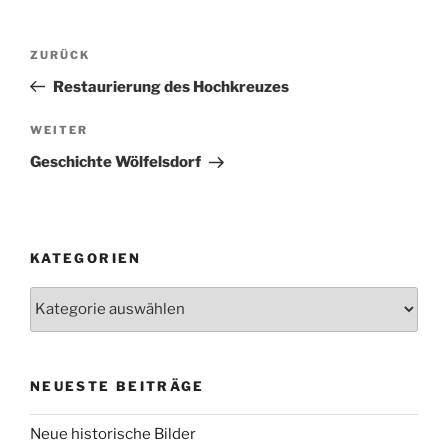
Beitragsnavigation
Vorheriger
ZURÜCK
Beitrag
Restaurierung des Hochkreuzes
Nächster
WEITER
Beitrag
Geschichte Wölfelsdorf
KATEGORIEN
Kategorien
NEUESTE BEITRÄGE
Neue historische Bilder