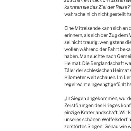
zu schaffen macht. Wussten sie,
kannten sie das Ziel der Reise?
wahrscheinlich nicht gestellt h
Eine Mitreisende kann sich an 
erinnern, als sich der Zug dem
sei nicht traurig, wenigstens d
wollen während der Fahrt bek
haben. Man suchte nach Gemei
Heimat. Die Berglandschaft war 
Täler der schlesischen Heimat s
Kilometer weit schauen. Im Len
regelrecht eingeengt gefühlt h
„In Siegen angekommen, wurden
Zerstörungen des Krieges konf
einzige Kraterlandschaft. Wir
unseres schönen Wölfelsdorf m
zerstörtes Siegen! Genau wie w