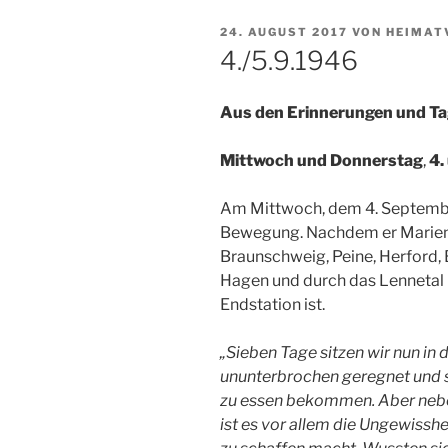
VERÖFFENTLICHT
24. AUGUST 2017
VON
HEIMAT
AM
4./5.9.1946
Aus den Erinnerungen und Ta
Mittwoch und Donnerstag
,
4.
Am Mittwoch, dem 4. September
Bewegung. Nachdem er Marienth
Braunschweig, Peine, Herford,
Hagen und durch das Lennetal 
Endstation ist.
„Sieben Tage sitzen wir nun in 
ununterbrochen geregnet und s
zu essen bekommen. Aber nebe
ist es vor allem die Ungewissh