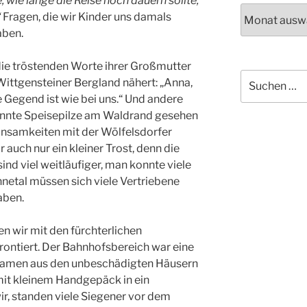
 wie lange die Reise noch dauern sollte,
Archiv
“
Fragen, die wir Kinder uns damals
aben.
die tröstenden Worte ihrer Großmutter
Suchen
 Wittgensteiner Bergland nähert: „Anna,
nach:
ie Gegend ist wie bei uns.“ Und andere
annte Speisepilze am Waldrand gesehen
nsamkeiten mit der Wölfelsdorfer
auch nur ein kleiner Trost, denn die
ind viel weitläufiger, man konnte viele
netal müssen sich viele Vertriebene
aben.
 wir mit den fürchterlichen
rontiert. Der Bahnhofsbereich war eine
 kamen aus den unbeschädigten Häusern
it kleinem Handgepäck in ein
ir, standen viele Siegener vor dem