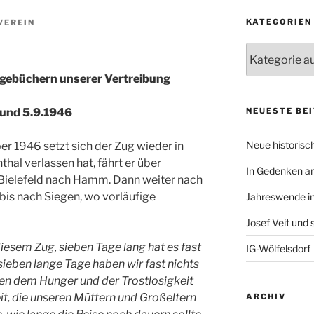
KATEGORIEN
VEREIN
Kategorien
gebüchern unserer Vertreibung
NEUESTE BE
 und 5.9.1946
Neue historisch
 1946 setzt sich der Zug wieder in
al verlassen hat, fährt er über
In Gedenken an
 Bielefeld nach Hamm. Dann weiter nach
bis nach Siegen, wo vorläufige
Jahreswende in
Josef Veit und
diesem Zug, sieben Tage lang hat es fast
IG-Wölfelsdorf
ieben lange Tage haben wir fast nichts
n dem Hunger und der Trostlosigkeit
eit, die unseren Müttern und Großeltern
ARCHIV