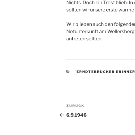
Nichts. Doch ein Trost blieb: 
sollten wir unsere erste warm
Wir blieben auch den folgenden
Notunterkunft am Wellersberg b
antreten sollten.
KATEGORIEN
"ERNDTEBRÜCKER ERINNER
Beitragsnavigation
Vorheriger
ZURÜCK
Beitrag
6.9.1946