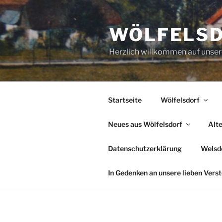
Zum
Inhalt
WÖLFELS
springen
Herzlich willkommen auf uns
Startseite
Wölfelsdorf
Neues aus Wölfelsdorf
Alt
Datenschutzerklärung
Welsde
In Gedenken an unsere lieben Vers