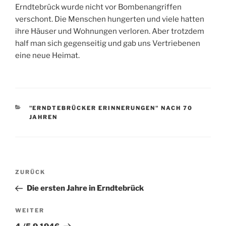
Erndtebrück wurde nicht vor Bombenangriffen
verschont. Die Menschen hungerten und viele hatten
ihre Häuser und Wohnungen verloren. Aber trotzdem
half man sich gegenseitig und gab uns Vertriebenen
eine neue Heimat.
KATEGORIEN
"ERNDTEBRÜCKER ERINNERUNGEN" NACH 70
JAHREN
Beitragsnavigation
Vorheriger
ZURÜCK
Beitrag
Die ersten Jahre in Erndtebrück
Nächster
WEITER
Beitrag