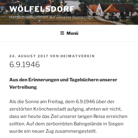
Zum
WÖLFELSDORF
Inhalt
Herzlich willkommen auf unserer Homepage
springen
Menü
VERÖFFENTLICHT
24. AUGUST 2017
VON
HEIMATVEREIN
AM
6.9.1946
Aus den Erinnerungen und Tagebüchern unserer
Vertreibung
Als die Sonne am Freitag, dem 6.9.1946 über der
zerstörten Krönchenstadt aufging, ahnten wir nicht,
dass wir heute das Ziel unserer langen Reise erreichen
sollten. Auf dem zerbombten Bahngelände in Siegen
wurde ein neuer Zug zusammengestellt.