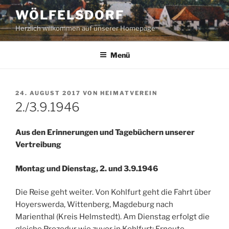
Zum
WÖLFELSDORF
Inhalt
Herzlich willkommen auf unserer Homepage
springen
Menü
VERÖFFENTLICHT
24. AUGUST 2017
VON
HEIMATVEREIN
AM
2./3.9.1946
Aus den Erinnerungen und Tagebüchern unserer
Vertreibung
Montag und Dienstag, 2. und 3.9.1946
Die Reise geht weiter. Von Kohlfurt geht die Fahrt über
Hoyerswerda, Wittenberg, Magdeburg nach
Marienthal (Kreis Helmstedt). Am Dienstag erfolgt die