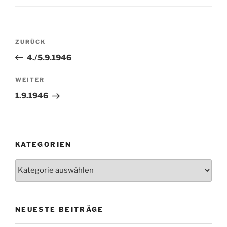
Beitragsnavigation
Vorheriger
ZURÜCK
Beitrag
4./5.9.1946
Nächster
WEITER
Beitrag
1.9.1946
KATEGORIEN
Kategorien
NEUESTE BEITRÄGE