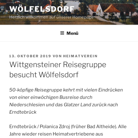
Zum
WÖLFELSDORF
Inhalt
Herzlich willkommen auf unserer Homepage
springen
Menü
VERÖFFENTLICHT
13. OKTOBER 2019
VON
HEIMATVEREIN
AM
Wittgensteiner Reisegruppe
besucht Wölfelsdorf
50-köpfige Reisegruppe kehrt mit vielen Eindrücken
von einer einwöchigen Busreise durch
Niederschlesien und das Glatzer Land zurück nach
Erndtebrück
Erndtebrück / Polanica Zdroj (früher Bad Altheide). Alle
Jahre wieder reisen Heimatvertriebene aus