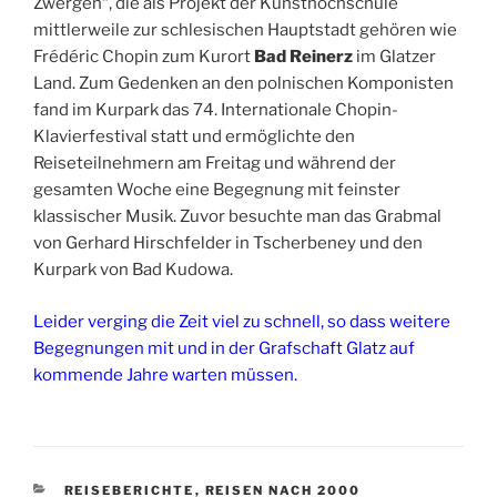
Zwergen“, die als Projekt der Kunsthochschule
mittlerweile zur schlesischen Hauptstadt gehören wie
Frédéric Chopin zum Kurort
Bad Reinerz
im Glatzer
Land. Zum Gedenken an den polnischen Komponisten
fand im Kurpark das 74. Internationale Chopin-
Klavierfestival statt und ermöglichte den
Reiseteilnehmern am Freitag und während der
gesamten Woche eine Begegnung mit feinster
klassischer Musik. Zuvor besuchte man das Grabmal
von Gerhard Hirschfelder in Tscherbeney und den
Kurpark von Bad Kudowa.
Leider verging die Zeit viel zu schnell, so dass weitere
Begegnungen mit und in der Grafschaft Glatz auf
kommende Jahre warten müssen.
KATEGORIEN
REISEBERICHTE
,
REISEN NACH 2000