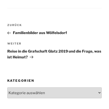
Beitragsnavigation
Vorheriger
ZURÜCK
Beitrag
Familienbilder aus Wölfelsdorf
Nächster
WEITER
Beitrag
Reise in die Grafschaft Glatz 2019 und die Frage, was
ist Heimat?
KATEGORIEN
Kategorien