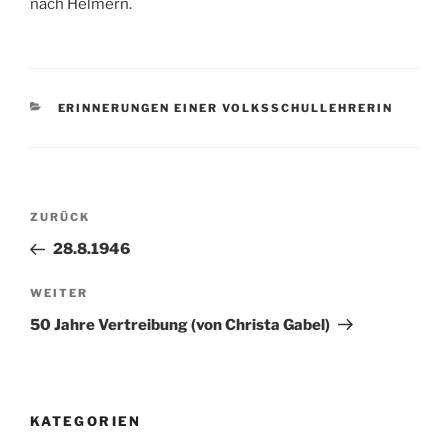
nach Helmern.
KATEGORIEN
ERINNERUNGEN EINER VOLKSSCHULLEHRERIN
Beitragsnavigation
Vorheriger
ZURÜCK
Beitrag
28.8.1946
Nächster
WEITER
Beitrag
50 Jahre Vertreibung (von Christa Gabel)
KATEGORIEN