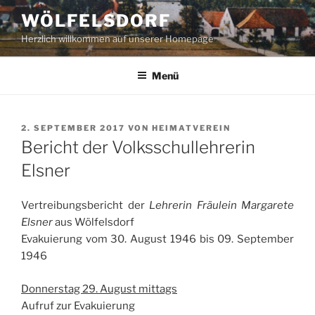
Zum
WÖLFELSDORF
Inhalt
Herzlich willkommen auf unserer Homepage
springen
Menü
VERÖFFENTLICHT
2. SEPTEMBER 2017
VON
HEIMATVEREIN
AM
Bericht der Volksschullehrerin
Elsner
Vertreibungsbericht der
Lehrerin Fräulein Margarete
Elsner
aus Wölfelsdorf
Evakuierung vom 30. August 1946 bis 09. September
1946
Donnerstag 29. August mittags
Aufruf zur Evakuierung